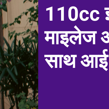
110cc 
माइलेज औ
साथ आई 