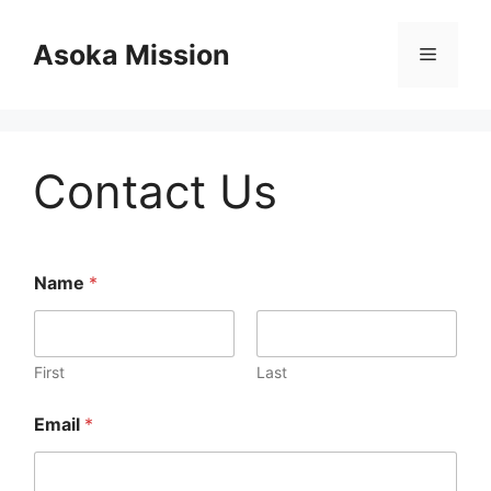
Skip
to
Asoka Mission
Menu
content
Contact Us
Name
*
First
Last
N
Email
*
a
m
e