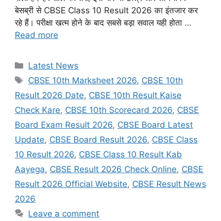
बेसब्री से CBSE Class 10 Result 2026 का इंतजार कर
रहे हैं। परीक्षा खत्म होने के बाद सबसे बड़ा सवाल यही होता …
Read more
Categories
Latest News
Tags
CBSE 10th Marksheet 2026
,
CBSE 10th
Result 2026 Date
,
CBSE 10th Result Kaise
Check Kare
,
CBSE 10th Scorecard 2026
,
CBSE
Board Exam Result 2026
,
CBSE Board Latest
Update
,
CBSE Board Result 2026
,
CBSE Class
10 Result 2026
,
CBSE Class 10 Result Kab
Aayega
,
CBSE Result 2026 Check Online
,
CBSE
Result 2026 Official Website
,
CBSE Result News
2026
Leave a comment