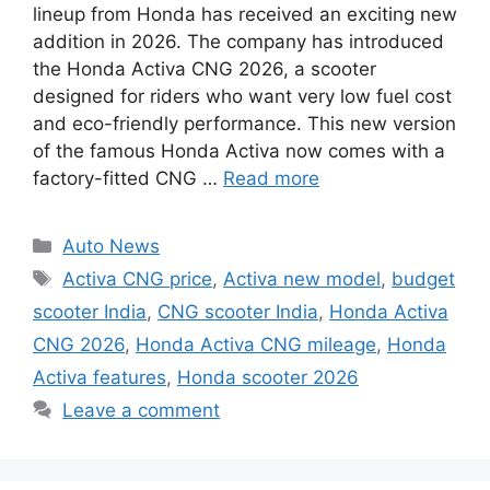
lineup from Honda has received an exciting new
addition in 2026. The company has introduced
the Honda Activa CNG 2026, a scooter
designed for riders who want very low fuel cost
and eco-friendly performance. This new version
of the famous Honda Activa now comes with a
factory-fitted CNG …
Read more
Categories
Auto News
Tags
Activa CNG price
,
Activa new model
,
budget
scooter India
,
CNG scooter India
,
Honda Activa
CNG 2026
,
Honda Activa CNG mileage
,
Honda
Activa features
,
Honda scooter 2026
Leave a comment