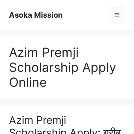
Skip
to
Asoka Mission
Menu
content
Azim Premji
Scholarship Apply
Online
Azim Premji
Scholarship Apply: गरीब