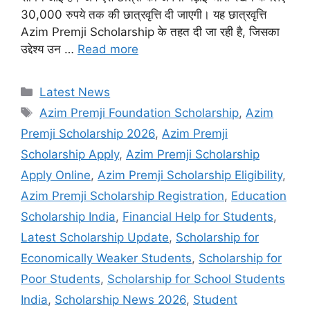
30,000 रुपये तक की छात्रवृत्ति दी जाएगी। यह छात्रवृत्ति
Azim Premji Scholarship के तहत दी जा रही है, जिसका
उद्देश्य उन …
Read more
Categories
Latest News
Tags
Azim Premji Foundation Scholarship
,
Azim
Premji Scholarship 2026
,
Azim Premji
Scholarship Apply
,
Azim Premji Scholarship
Apply Online
,
Azim Premji Scholarship Eligibility
,
Azim Premji Scholarship Registration
,
Education
Scholarship India
,
Financial Help for Students
,
Latest Scholarship Update
,
Scholarship for
Economically Weaker Students
,
Scholarship for
Poor Students
,
Scholarship for School Students
India
,
Scholarship News 2026
,
Student